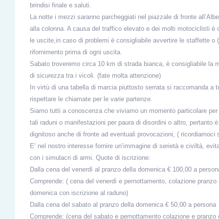
brindisi finale e saluti.
La notte i mezzi saranno parcheggiati nel piazzale di fronte all’Alb
alla colonna. A causa del traffico elevato e dei molti motociclisti 
le uscite,in caso di problemi è consigliabile avvertire le staffette o
rifornimento prima di ogni uscita.
Sabato troveremo circa 10 km di strada bianca, è consigliabile l
di sicurezza tra i vicoli. (fate molta attenzione)
In virtù di una tabella di marcia piuttosto serrata si raccomanda a tu
rispettare le chiamate per le varie partenze.
Siamo tutti a conoscenza che viviamo un momento particolare per l
tali raduni o manifestazioni per paura di disordini o altro, pertan
dignitoso anche di fronte ad eventuali provocazioni, ( ricordiamoc
E’ nel nostro interesse fornire un’immagine di serietà e civiltà, ev
con i simulacri di armi. Quote di iscrizione:
Dalla cena del venerdì al pranzo della domenica € 100,00 a person
Comprende: ( cena del venerdì e pernottamento, colazione pranzo 
domenica con iscrizione al raduno)
Dalla cena del sabato al pranzo della domenica € 50,00 a persona
Comprende: (cena del sabato e pernottamento colazione e pranzo d